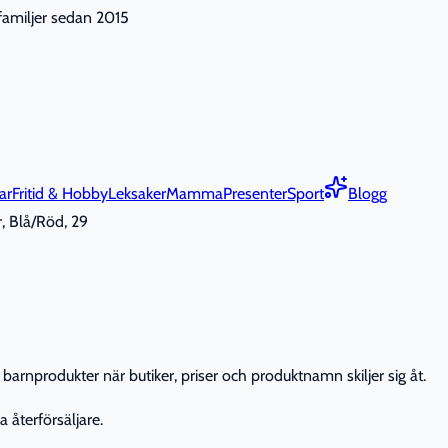
nfamiljer sedan 2015
ar
Fritid & Hobby
Leksaker
Mamma
Presenter
Sport
Blogg
, Blå/Röd, 29
barnprodukter när butiker, priser och produktnamn skiljer sig åt.
 återförsäljare.