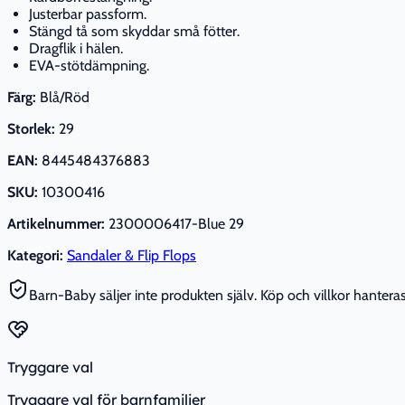
Justerbar passform.
Stängd tå som skyddar små fötter.
Dragflik i hälen.
EVA-stötdämpning.
Färg:
Blå/Röd
Storlek:
29
EAN:
8445484376883
SKU:
10300416
Artikelnummer:
2300006417-Blue 29
Kategori:
Sandaler & Flip Flops
Barn-Baby säljer inte produkten själv. Köp och villkor hanteras 
Tryggare val
Tryggare val för barnfamiljer