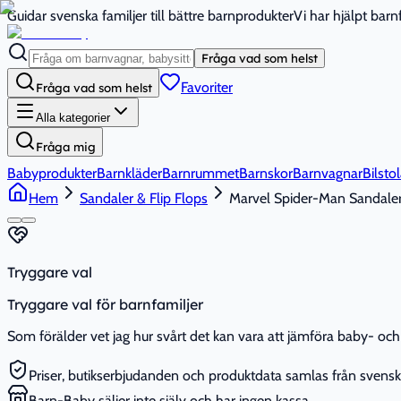
Guidar svenska familjer till bättre barnprodukter
Vi har hjälpt bar
Fråga vad som helst
Favoriter
Fråga vad som helst
Alla kategorier
Fråga mig
Babyprodukter
Barnkläder
Barnrummet
Barnskor
Barnvagnar
Bilstol
Hem
Sandaler & Flip Flops
Marvel Spider-Man Sandaler
Tryggare val
Tryggare val för barnfamiljer
Som förälder vet jag hur svårt det kan vara att jämföra baby- och 
Priser, butikserbjudanden och produktdata samlas från svenska
Barn-Baby säljer inte själv och har ingen kassa.