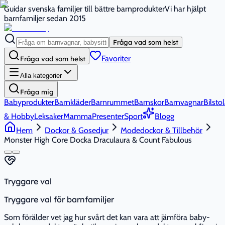
Guidar svenska familjer till bättre barnprodukter
Vi har hjälpt
barnfamiljer sedan 2015
Fråga vad som helst
Favoriter
Fråga vad som helst
Alla kategorier
Fråga mig
Babyprodukter
Barnkläder
Barnrummet
Barnskor
Barnvagnar
Bilstol
& Hobby
Leksaker
Mamma
Presenter
Sport
Blogg
Hem
Dockor & Gosedjur
Modedockor & Tillbehör
Monster High Core Docka Draculaura & Count Fabulous
Tryggare val
Tryggare val för barnfamiljer
Som förälder vet jag hur svårt det kan vara att jämföra baby-