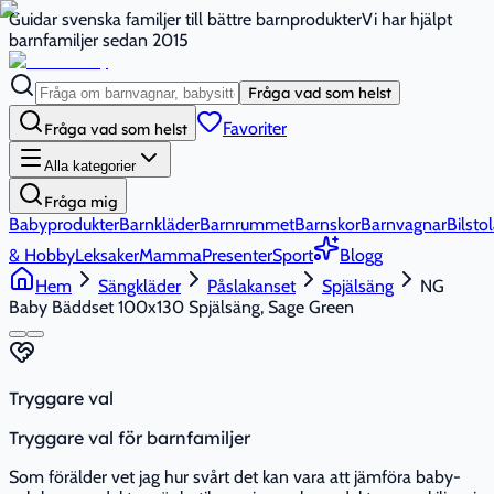
Guidar svenska familjer till bättre barnprodukter
Vi har hjälpt
barnfamiljer sedan 2015
Fråga vad som helst
Favoriter
Fråga vad som helst
Alla kategorier
Fråga mig
Babyprodukter
Barnkläder
Barnrummet
Barnskor
Barnvagnar
Bilstol
& Hobby
Leksaker
Mamma
Presenter
Sport
Blogg
Hem
Sängkläder
Påslakanset
Spjälsäng
NG
Baby Bäddset 100x130 Spjälsäng, Sage Green
Tryggare val
Tryggare val för barnfamiljer
Som förälder vet jag hur svårt det kan vara att jämföra baby-