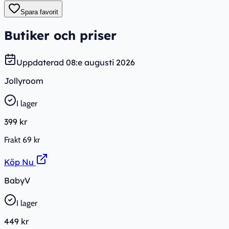
Spara favorit
Butiker och priser
Uppdaterad
08:e augusti 2026
Jollyroom
I lager
399 kr
Frakt
69 kr
Köp Nu
BabyV
I lager
449 kr