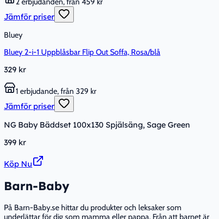
2 erbjudanden, från 459 kr
Jämför priser
Bluey
Bluey 2-i-1 Uppblåsbar Flip Out Soffa, Rosa/blå
329 kr
1 erbjudande, från 329 kr
Jämför priser
NG Baby Bäddset 100x130 Spjälsäng, Sage Green
399 kr
Köp Nu
Barn-Baby
På Barn-Baby.se hittar du produkter och leksaker som
underlättar för dig som mamma eller pappa. Från att barnet är