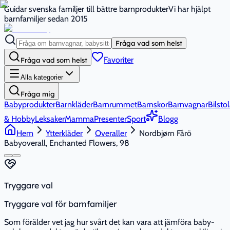
Guidar svenska familjer till bättre barnprodukter
Vi har hjälpt
barnfamiljer sedan 2015
Fråga vad som helst
Favoriter
Fråga vad som helst
Alla kategorier
Fråga mig
Babyprodukter
Barnkläder
Barnrummet
Barnskor
Barnvagnar
Bilstol
& Hobby
Leksaker
Mamma
Presenter
Sport
Blogg
Hem
Ytterkläder
Overaller
Nordbjørn Fårö
Babyoverall, Enchanted Flowers, 98
Tryggare val
Tryggare val för barnfamiljer
Som förälder vet jag hur svårt det kan vara att jämföra baby-