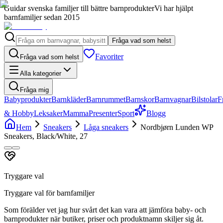
Guidar svenska familjer till bättre barnprodukter
Vi har hjälpt
barnfamiljer sedan 2015
Fråga vad som helst
Favoriter
Fråga vad som helst
Alla kategorier
Fråga mig
Babyprodukter
Barnkläder
Barnrummet
Barnskor
Barnvagnar
Bilstolar
F
& Hobby
Leksaker
Mamma
Presenter
Sport
Blogg
Hem
Sneakers
Låga sneakers
Nordbjørn Lunden WP
Sneakers, Black/White, 27
Tryggare val
Tryggare val för barnfamiljer
Som förälder vet jag hur svårt det kan vara att jämföra baby- och
barnprodukter när butiker, priser och produktnamn skiljer sig åt.