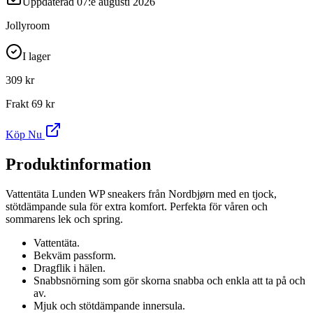
Uppdaterad
07:e augusti 2026
Jollyroom
I lager
309 kr
Frakt
69 kr
Köp Nu
Produktinformation
Vattentäta Lunden WP sneakers från Nordbjørn med en tjock,
stötdämpande sula för extra komfort. Perfekta för våren och
sommarens lek och spring.
Vattentäta.
Bekväm passform.
Dragflik i hälen.
Snabbsnörning som gör skorna snabba och enkla att ta på och
av.
Mjuk och stötdämpande innersula.