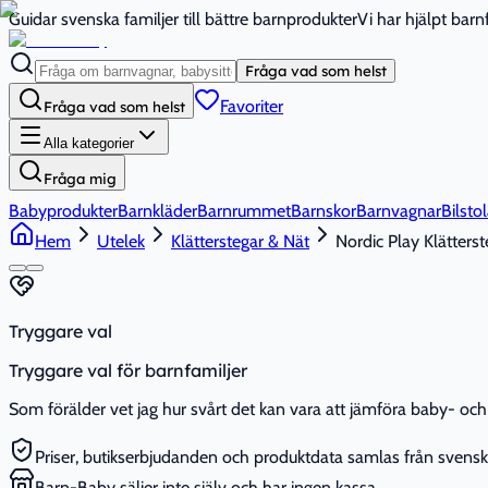
Guidar svenska familjer till bättre barnprodukter
Vi har hjälpt bar
Fråga vad som helst
Favoriter
Fråga vad som helst
Alla kategorier
Fråga mig
Babyprodukter
Barnkläder
Barnrummet
Barnskor
Barnvagnar
Bilstol
Hem
Utelek
Klätterstegar & Nät
Nordic Play Klätterst
Tryggare val
Tryggare val för barnfamiljer
Som förälder vet jag hur svårt det kan vara att jämföra baby- och 
Priser, butikserbjudanden och produktdata samlas från svenska
Barn-Baby säljer inte själv och har ingen kassa.