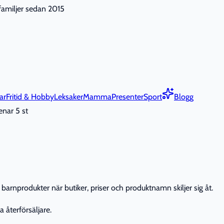
nfamiljer sedan 2015
ar
Fritid & Hobby
Leksaker
Mamma
Presenter
Sport
Blogg
enar 5 st
barnprodukter när butiker, priser och produktnamn skiljer sig åt.
 återförsäljare.