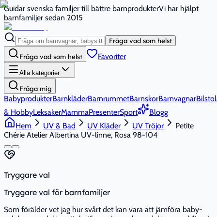
Guidar svenska familjer till bättre barnprodukter
Vi har hjälpt
barnfamiljer sedan 2015
Fråga vad som helst
Favoriter
Fråga vad som helst
Alla kategorier
Fråga mig
Babyprodukter
Barnkläder
Barnrummet
Barnskor
Barnvagnar
Bilstol
& Hobby
Leksaker
Mamma
Presenter
Sport
Blogg
Hem
UV & Bad
UV Kläder
UV Tröjor
Petite
Chérie Atelier Albertina UV-linne, Rosa 98-104
Tryggare val
Tryggare val för barnfamiljer
Som förälder vet jag hur svårt det kan vara att jämföra baby-