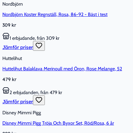
Nordbjörn
Nordbjörn Koster Regnställ, Rosa, 86-92 - Bäst i test
309 kr
1 erbjudande, från 309 kr
Jämför priser
Huttelihut
Huttelihut Balaklava Merinoull med Öron, Rose Melange, 52
479 kr
2 erbjudanden, från 479 kr
Jämför priser
Disney Mimmi Pigg
Disney Mimmi Pigg Tröja Och Byxor Set, Röd/Rosa, 6 år