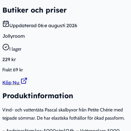
Butiker och priser
Uppdaterad
06:e augusti 2026
Jollyroom
I lager
229 kr
Frakt
69 kr
Köp Nu
Produktinformation
Vind- och vattentäta Pascal skalbyxor från Petite Chérie med
tejpade sömmar. De har elastiska fothällor för ökad passform.
– Andningsförmåga: 5000g/m²/24h. – Vattenpelare: 5000