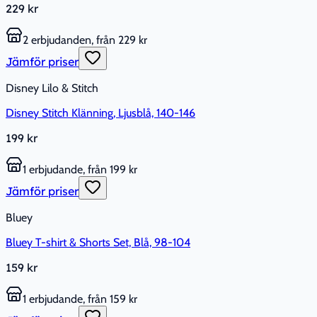
229 kr
2 erbjudanden, från 229 kr
Jämför priser
Disney Lilo & Stitch
Disney Stitch Klänning, Ljusblå, 140-146
199 kr
1 erbjudande, från 199 kr
Jämför priser
Bluey
Bluey T-shirt & Shorts Set, Blå, 98-104
159 kr
1 erbjudande, från 159 kr