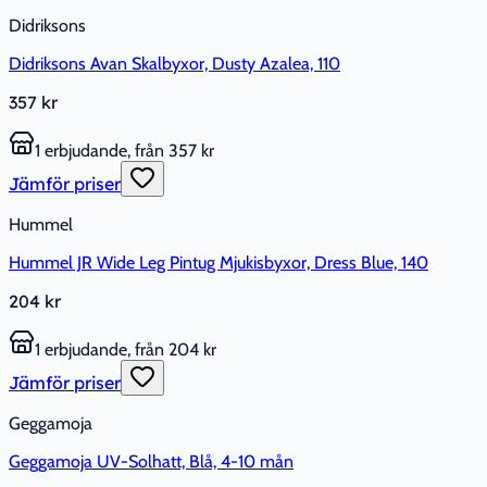
Didriksons
Didriksons Avan Skalbyxor, Dusty Azalea, 110
357 kr
1 erbjudande, från 357 kr
Jämför priser
Hummel
Hummel JR Wide Leg Pintug Mjukisbyxor, Dress Blue, 140
204 kr
1 erbjudande, från 204 kr
Jämför priser
Geggamoja
Geggamoja UV-Solhatt, Blå, 4-10 mån