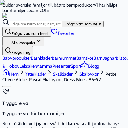
Guidar svenska familjer till bättre barnprodukter
Vi har hjälpt
barnfamiljer sedan 2015
Fråga vad som helst
Favoriter
Fråga vad som helst
Alla kategorier
Fråga mig
Babyprodukter
Barnkläder
Barnrummet
Barnskor
Barnvagnar
Bilstol
& Hobby
Leksaker
Mamma
Presenter
Sport
Blogg
Hem
Ytterkläder
Skalkläder
Skalbyxor
Petite
Chérie Atelier Pascal Skalbyxor, Dress Blues, 86-92
Tryggare val
Tryggare val för barnfamiljer
Som förälder vet jag hur svårt det kan vara att jämföra baby-