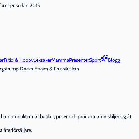
nfamiljer sedan 2015
ar
Fritid & Hobby
Leksaker
Mamma
Presenter
Sport
Blogg
ngstrump Docka Efraim & Prussiluskan
barnprodukter när butiker, priser och produktnamn skiljer sig åt.
 återförsäljare.