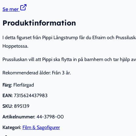
Se mer
Produktinformation
I detta figurset från Pippi Långstrump får du Efraim och Prussilu
Hoppetossa.
Prussiluskan vill att Pippi ska flytta in på barnhem och tar hjälp 
Rekommenderad ålder: Från 3 år.
Färg:
Flerfärgad
EAN:
7315624437983
SKU:
895139
Artikelnummer:
44-3798-00
Kategori:
Film & Sagofigurer