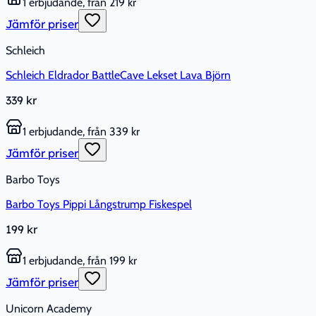
1 erbjudande, från 219 kr
Jämför priser
Schleich
Schleich Eldrador BattleCave Lekset Lava Björn
339 kr
1 erbjudande, från 339 kr
Jämför priser
Barbo Toys
Barbo Toys Pippi Långstrump Fiskespel
199 kr
1 erbjudande, från 199 kr
Jämför priser
Unicorn Academy