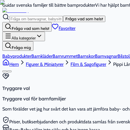
Guidar svenska familjer till bättre barnprodukter
Vi har hjälpt bar
Fråga vad som helst
Favoriter
Fråga vad som helst
Alla kategorier
Fråga mig
Babyprodukter
Barnkläder
Barnrummet
Barnskor
Barnvagnar
Bilstol
Hem
Figurer & Miniatyrer
Film & Sagofigurer
Pippi Lå
Tryggare val
Tryggare val för barnfamiljer
Som förälder vet jag hur svårt det kan vara att jämföra baby- och 
Priser, butikserbjudanden och produktdata samlas från svenska
Barn-Baby säljer inte själv och har ingen kassa.