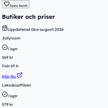
Spara favorit
Butiker och priser
Uppdaterad
06:e augusti 2026
Jollyroom
I lager
569 kr
Frakt
69 kr
Köp Nu
Leksaksaffären
I lager
579 kr