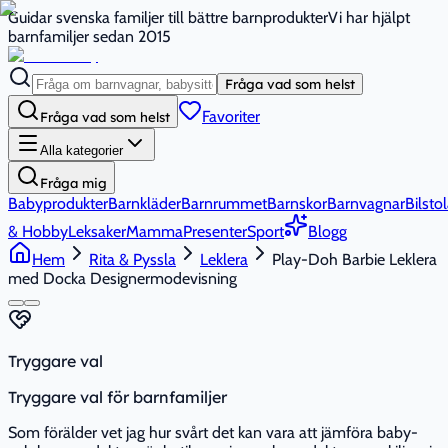
Guidar svenska familjer till bättre barnprodukter
Vi har hjälpt
barnfamiljer sedan 2015
Fråga vad som helst
Favoriter
Fråga vad som helst
Alla kategorier
Fråga mig
Babyprodukter
Barnkläder
Barnrummet
Barnskor
Barnvagnar
Bilstol
& Hobby
Leksaker
Mamma
Presenter
Sport
Blogg
Hem
Rita & Pyssla
Leklera
Play-Doh Barbie Leklera
med Docka Designermodevisning
Tryggare val
Tryggare val för barnfamiljer
Som förälder vet jag hur svårt det kan vara att jämföra baby-