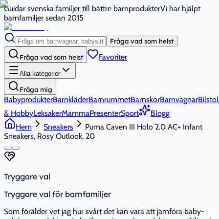
Guidar svenska familjer till bättre barnprodukter
Vi har hjälpt
barnfamiljer sedan 2015
Fråga vad som helst
Favoriter
Fråga vad som helst
Alla kategorier
Fråga mig
Babyprodukter
Barnkläder
Barnrummet
Barnskor
Barnvagnar
Bilstol
& Hobby
Leksaker
Mamma
Presenter
Sport
Blogg
Hem
Sneakers
Puma Caven III Holo 2.0 AC+ Infant
Sneakers, Rosy Outlook, 20
Tryggare val
Tryggare val för barnfamiljer
Som förälder vet jag hur svårt det kan vara att jämföra baby-