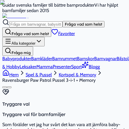
Guidar svenska familjer till bättre barnprodukter
Vi har hjälpt
barnfamiljer sedan 2015
Fråga vad som helst
Favoriter
Fråga vad som helst
Alla kategorier
Fråga mig
Babyprodukter
Barnkläder
Barnrummet
Barnskor
Barnvagnar
Bilstol
& Hobby
Leksaker
Mamma
Presenter
Sport
Blogg
Hem
Spel & Pussel
Kortspel & Memory
Ravensburger Paw Patrol Pussel 3-i-1 + Memory
Tryggare val
Tryggare val för barnfamiljer
Som förälder vet jag hur svårt det kan vara att jämföra baby-