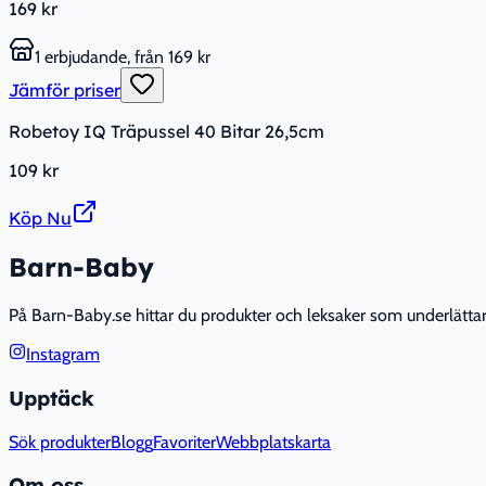
169 kr
1 erbjudande, från 169 kr
Jämför priser
Robetoy IQ Träpussel 40 Bitar 26,5cm
109 kr
Köp Nu
Barn-Baby
På Barn-Baby.se hittar du produkter och leksaker som underlättar fö
Instagram
Upptäck
Sök produkter
Blogg
Favoriter
Webbplatskarta
Om oss