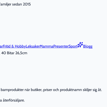
nfamiljer sedan 2015
ar
Fritid & Hobby
Leksaker
Mamma
Presenter
Sport
Blogg
 40 Bitar 26,5cm
barnprodukter när butiker, priser och produktnamn skiljer sig åt.
 återförsäljare.