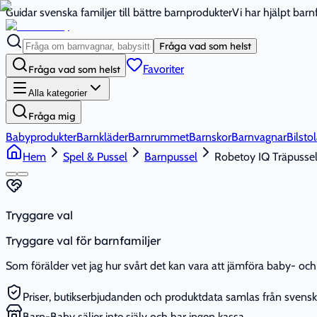
Guidar svenska familjer till bättre barnprodukter
Vi har hjälpt bar
Fråga vad som helst
Favoriter
Fråga vad som helst
Alla kategorier
Fråga mig
Babyprodukter
Barnkläder
Barnrummet
Barnskor
Barnvagnar
Bilstol
Hem
Spel & Pussel
Barnpussel
Robetoy IQ Träpussel
Tryggare val
Tryggare val för barnfamiljer
Som förälder vet jag hur svårt det kan vara att jämföra baby- och 
Priser, butikserbjudanden och produktdata samlas från svenska
Barn-Baby säljer inte själv och har ingen kassa.