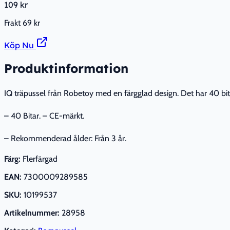
109 kr
Frakt
69 kr
Köp Nu
Produktinformation
IQ träpussel från Robetoy med en färgglad design. Det har 40 bitar 
– 40 Bitar. – CE-märkt.
– Rekommenderad ålder: Från 3 år.
Färg:
Flerfärgad
EAN:
7300009289585
SKU:
10199537
Artikelnummer:
28958