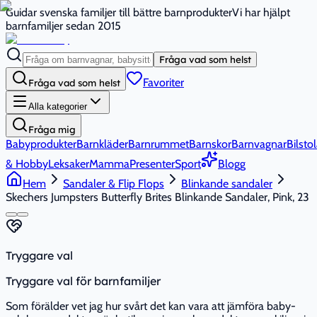
Guidar svenska familjer till bättre barnprodukter
Vi har hjälpt
barnfamiljer sedan 2015
Fråga vad som helst
Favoriter
Fråga vad som helst
Alla kategorier
Fråga mig
Babyprodukter
Barnkläder
Barnrummet
Barnskor
Barnvagnar
Bilstol
& Hobby
Leksaker
Mamma
Presenter
Sport
Blogg
Hem
Sandaler & Flip Flops
Blinkande sandaler
Skechers Jumpsters Butterfly Brites Blinkande Sandaler, Pink, 23
Tryggare val
Tryggare val för barnfamiljer
Som förälder vet jag hur svårt det kan vara att jämföra baby-