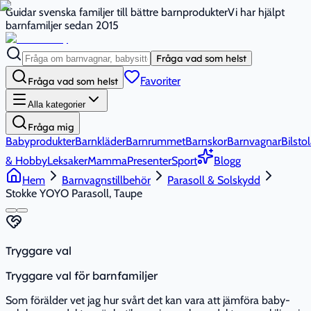
Guidar svenska familjer till bättre barnprodukter
Vi har hjälpt
barnfamiljer sedan 2015
Fråga vad som helst
Favoriter
Fråga vad som helst
Alla kategorier
Fråga mig
Babyprodukter
Barnkläder
Barnrummet
Barnskor
Barnvagnar
Bilstol
& Hobby
Leksaker
Mamma
Presenter
Sport
Blogg
Hem
Barnvagnstillbehör
Parasoll & Solskydd
Stokke YOYO Parasoll, Taupe
Tryggare val
Tryggare val för barnfamiljer
Som förälder vet jag hur svårt det kan vara att jämföra baby-