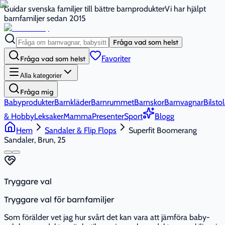
Guidar svenska familjer till bättre barnprodukter
Vi har hjälpt
barnfamiljer sedan 2015
Fråga vad som helst
Favoriter
Fråga vad som helst
Alla kategorier
Fråga mig
Babyprodukter
Barnkläder
Barnrummet
Barnskor
Barnvagnar
Bilstol
& Hobby
Leksaker
Mamma
Presenter
Sport
Blogg
Hem
Sandaler & Flip Flops
Superfit Boomerang
Sandaler, Brun, 25
Tryggare val
Tryggare val för barnfamiljer
Som förälder vet jag hur svårt det kan vara att jämföra baby-