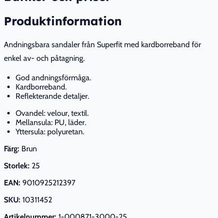
Produktinformation
Andningsbara sandaler från Superfit med kardborreband för
enkel av- och påtagning.
God andningsförmåga.
Kardborreband.
Reflekterande detaljer.
Ovandel: velour, textil.
Mellansula: PU, läder.
Yttersula: polyuretan.
Färg:
Brun
Storlek:
25
EAN:
9010925212397
SKU:
10311452
Artikelnummer:
1-000871-3000-25