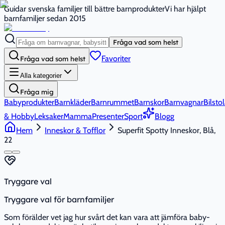
Guidar svenska familjer till bättre barnprodukter
Vi har hjälpt
barnfamiljer sedan 2015
Fråga vad som helst
Favoriter
Fråga vad som helst
Alla kategorier
Fråga mig
Babyprodukter
Barnkläder
Barnrummet
Barnskor
Barnvagnar
Bilstol
& Hobby
Leksaker
Mamma
Presenter
Sport
Blogg
Hem
Inneskor & Tofflor
Superfit Spotty Inneskor, Blå,
22
Tryggare val
Tryggare val för barnfamiljer
Som förälder vet jag hur svårt det kan vara att jämföra baby-