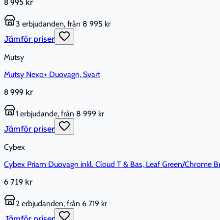
8 995 kr
3 erbjudanden, från 8 995 kr
Jämför priser
Mutsy
Mutsy Nexo+ Duovagn, Svart
8 999 kr
1 erbjudande, från 8 999 kr
Jämför priser
Cybex
Cybex Priam Duovagn inkl. Cloud T & Bas, Leaf Green/Chrome 
6 719 kr
2 erbjudanden, från 6 719 kr
Jämför priser