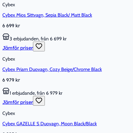
Cybex
Cybex Mios Sittvagn, Sepia Black/ Matt Black
6 699 kr
3 erbjudanden, från 6 699 kr
Jämför priser
Cybex
Cybex Priam Duovagn, Cozy Beige/Chrome Black
6 979 kr
1 erbjudande, från 6 979 kr
Jämför priser
Cybex
Cybex GAZELLE S Duovagn, Moon Black/Black