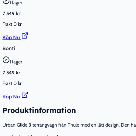
I lager
7 349 kr
Frakt
0 kr
Köp Nu
Bonti
I lager
7 349 kr
Frakt
0 kr
Köp Nu
Produktinformation
Urban Glide 3 terrängvagn från Thule med en lätt design. Den har 