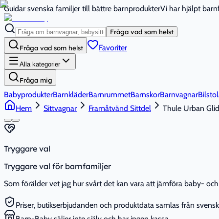
Guidar svenska familjer till bättre barnprodukter
Vi har hjälpt bar
Fråga vad som helst
Favoriter
Fråga vad som helst
Alla kategorier
Fråga mig
Babyprodukter
Barnkläder
Barnrummet
Barnskor
Barnvagnar
Bilstol
Hem
Sittvagnar
Framåtvänd Sittdel
Thule Urban Glid
Tryggare val
Tryggare val för barnfamiljer
Som förälder vet jag hur svårt det kan vara att jämföra baby- och 
Priser, butikserbjudanden och produktdata samlas från svenska
Barn-Baby säljer inte själv och har ingen kassa.