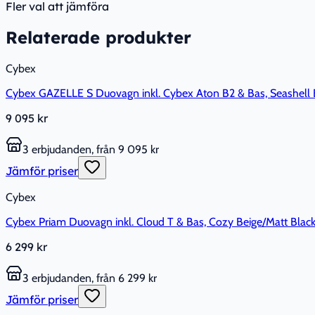
Fler val att jämföra
Relaterade produkter
Cybex
Cybex GAZELLE S Duovagn inkl. Cybex Aton B2 & Bas, Seashell 
9 095 kr
3 erbjudanden, från 9 095 kr
Jämför priser
Cybex
Cybex Priam Duovagn inkl. Cloud T & Bas, Cozy Beige/Matt Blac
6 299 kr
3 erbjudanden, från 6 299 kr
Jämför priser