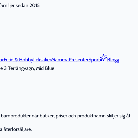
nfamiljer sedan 2015
ar
Fritid & Hobby
Leksaker
Mamma
Presenter
Sport
Blogg
e 3 Terrängvagn, Mid Blue
barnprodukter när butiker, priser och produktnamn skiljer sig åt.
 återförsäljare.