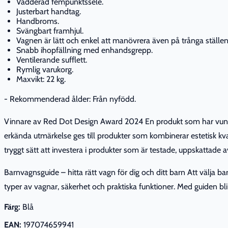
Vadderad fempunktssele.
Justerbart handtag.
Handbroms.
Svängbart framhjul.
Vagnen är lätt och enkel att manövrera även på trånga ställen
Snabb ihopfällning med enhandsgrepp.
Ventilerande sufflett.
Rymlig varukorg.
Maxvikt: 22 kg.
- Rekommenderad ålder: Från nyfödd.
Vinnare av Red Dot Design Award 2024 En produkt som har vunnit
erkända utmärkelse ges till produkter som kombinerar estetisk kva
tryggt sätt att investera i produkter som är testade, uppskattade a
Barnvagnsguide – hitta rätt vagn för dig och ditt barn Att välja
typer av vagnar, säkerhet och praktiska funktioner. Med guiden bl
Färg:
Blå
EAN:
197074659941