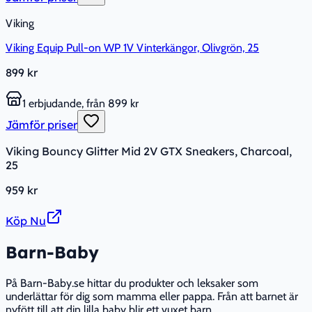
Viking
Viking Equip Pull-on WP 1V Vinterkängor, Olivgrön, 25
899 kr
1 erbjudande, från 899 kr
Jämför priser
Viking Bouncy Glitter Mid 2V GTX Sneakers, Charcoal,
25
959 kr
Köp Nu
Barn-Baby
På Barn-Baby.se hittar du produkter och leksaker som
underlättar för dig som mamma eller pappa. Från att barnet är
nyfött till att din lilla baby blir ett vuxet barn.