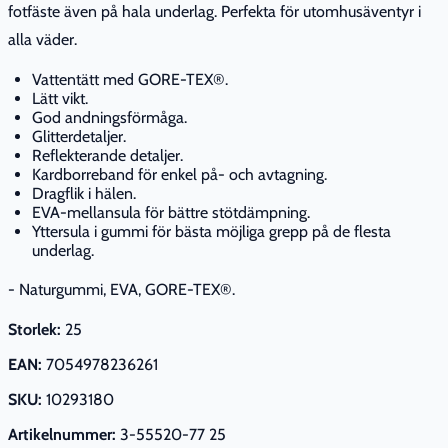
fotfäste även på hala underlag. Perfekta för utomhusäventyr i
alla väder.
Vattentätt med GORE-TEX®.
Lätt vikt.
God andningsförmåga.
Glitterdetaljer.
Reflekterande detaljer.
Kardborreband för enkel på- och avtagning.
Dragflik i hälen.
EVA-mellansula för bättre stötdämpning.
Yttersula i gummi för bästa möjliga grepp på de flesta
underlag.
- Naturgummi, EVA, GORE-TEX®.
Storlek:
25
EAN:
7054978236261
SKU:
10293180
Artikelnummer:
3-55520-77 25