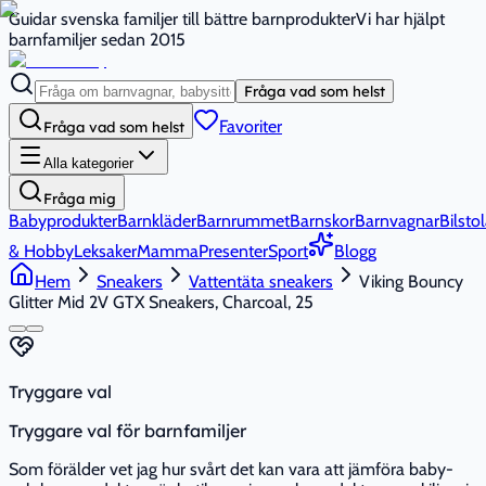
Guidar svenska familjer till bättre barnprodukter
Vi har hjälpt
barnfamiljer sedan 2015
Fråga vad som helst
Favoriter
Fråga vad som helst
Alla kategorier
Fråga mig
Babyprodukter
Barnkläder
Barnrummet
Barnskor
Barnvagnar
Bilstol
& Hobby
Leksaker
Mamma
Presenter
Sport
Blogg
Hem
Sneakers
Vattentäta sneakers
Viking Bouncy
Glitter Mid 2V GTX Sneakers, Charcoal, 25
Tryggare val
Tryggare val för barnfamiljer
Som förälder vet jag hur svårt det kan vara att jämföra baby-