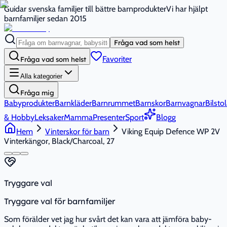
Guidar svenska familjer till bättre barnprodukter
Vi har hjälpt
barnfamiljer sedan 2015
Fråga vad som helst
Favoriter
Fråga vad som helst
Alla kategorier
Fråga mig
Babyprodukter
Barnkläder
Barnrummet
Barnskor
Barnvagnar
Bilstol
& Hobby
Leksaker
Mamma
Presenter
Sport
Blogg
Hem
Vinterskor för barn
Viking Equip Defence WP 2V
Vinterkängor, Black/Charcoal, 27
Tryggare val
Tryggare val för barnfamiljer
Som förälder vet jag hur svårt det kan vara att jämföra baby-