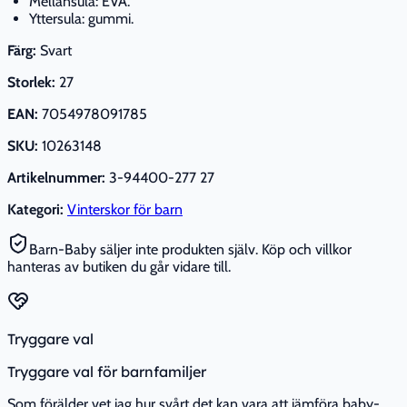
Mellansula: EVA.
Yttersula: gummi.
Färg:
Svart
Storlek:
27
EAN:
7054978091785
SKU:
10263148
Artikelnummer:
3-94400-277 27
Kategori:
Vinterskor för barn
Barn-Baby säljer inte produkten själv. Köp och villkor
hanteras av butiken du går vidare till.
Tryggare val
Tryggare val för barnfamiljer
Som förälder vet jag hur svårt det kan vara att jämföra baby-