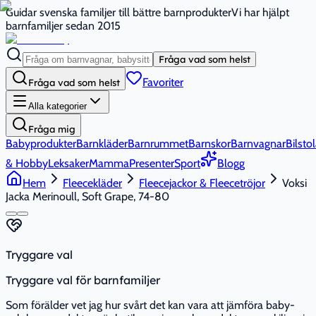
Guidar svenska familjer till bättre barnprodukter
Vi har hjälpt
barnfamiljer sedan 2015
Fråga vad som helst
Favoriter
Fråga vad som helst
Alla kategorier
Fråga mig
Babyprodukter
Barnkläder
Barnrummet
Barnskor
Barnvagnar
Bilstol
& Hobby
Leksaker
Mamma
Presenter
Sport
Blogg
Hem
Fleecekläder
Fleecejackor & Fleecetröjor
Voksi
Jacka Merinoull, Soft Grape, 74-80
Tryggare val
Tryggare val för barnfamiljer
Som förälder vet jag hur svårt det kan vara att jämföra baby-