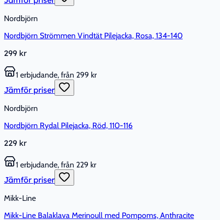
Jämför priser
Nordbjörn
Nordbjörn Strömmen Vindtät Pilejacka, Rosa, 134-140
299 kr
1 erbjudande, från 299 kr
Jämför priser
Nordbjörn
Nordbjörn Rydal Pilejacka, Röd, 110-116
229 kr
1 erbjudande, från 229 kr
Jämför priser
Mikk-Line
Mikk-Line Balaklava Merinoull med Pompoms, Anthracite