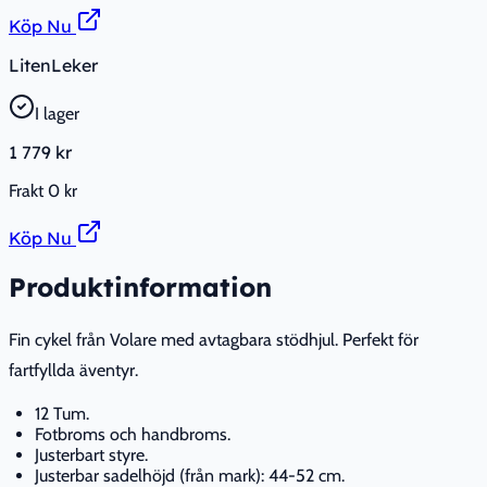
Köp Nu
LitenLeker
I lager
1 779 kr
Frakt
0 kr
Köp Nu
Produktinformation
Fin cykel från Volare med avtagbara stödhjul. Perfekt för
fartfyllda äventyr.
12 Tum.
Fotbroms och handbroms.
Justerbart styre.
Justerbar sadelhöjd (från mark): 44-52 cm.