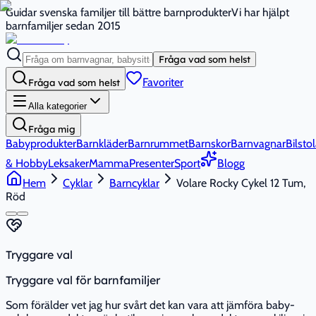
Guidar svenska familjer till bättre barnprodukter
Vi har hjälpt
barnfamiljer sedan 2015
Fråga vad som helst
Favoriter
Fråga vad som helst
Alla kategorier
Fråga mig
Babyprodukter
Barnkläder
Barnrummet
Barnskor
Barnvagnar
Bilstol
& Hobby
Leksaker
Mamma
Presenter
Sport
Blogg
Hem
Cyklar
Barncyklar
Volare Rocky Cykel 12 Tum,
Röd
Tryggare val
Tryggare val för barnfamiljer
Som förälder vet jag hur svårt det kan vara att jämföra baby-