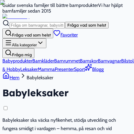
Guidar svenska familjer till bättre barnprodukter
Vi har hjälpt
barnfamiljer sedan 2015
Fråga vad som helst
Favoriter
Fråga vad som helst
Alla kategorier
Fråga mig
Babyprodukter
Barnkläder
Barnrummet
Barnskor
Barnvagnar
Bilstol
& Hobby
Leksaker
Mamma
Presenter
Sport
Blogg
Hem
Babyleksaker
Babyleksaker
Babyleksaker ska väcka nyfikenhet, stödja utveckling och
fungera smidigt i vardagen – hemma, på resan och vid