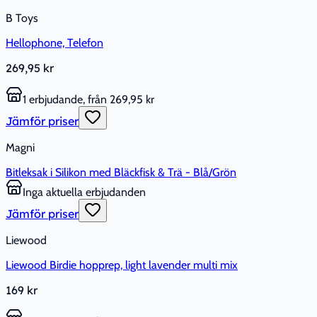
B Toys
Hellophone, Telefon
269,95 kr
1 erbjudande, från 269,95 kr
Jämför priser
Magni
Bitleksak i Silikon med Bläckfisk & Trä - Blå/Grön
Inga aktuella erbjudanden
Jämför priser
Liewood
Liewood Birdie hopprep, light lavender multi mix
169 kr