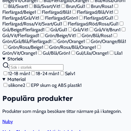
Beige/Vit/Orange
1
Blå/Flerfärgad/Orange
1
Blå/Rosa/Grön
1
Blå/Svart
1
Blå/Svart/Vit
1
Brun/Gul
1
Brun/Rosa
1
Flerfärgad/Beige
1
Flerfärgad/Blå
1
Flerfärgad/Blå/Vit
1
Flerfärgad/Grå/Vit
1
Flerfärgad/Grön
1
Flerfärgad/Gul
1
Flerfärgad/Rosa/Vit/Svart/Gul
1
Flerfärgad/Röd/Rosa/Gul
1
Grå/Beige/Flerfärgad
1
Grå/Gul
1
Grå/Vit
1
Grå/Vit/Brun
1
Grå/Vit/Flerfärgad
1
Grön/Beige/Vit
1
Grön/Blå/Rosa
1
Grön/Grå/Blå/Flerfärgad
1
Grön/Orange
1
Grön/Orange/Blå
1
Grön/Rosa/Beige
1
Grön/Rosa/Blå/Orange
1
Grön/Vit/Orange
1
Gul/Blå/Grön
1
Gul/Lila/Orange
1
Lila
1
Storlek
12-18 mån
1
18-24 mån
1
Sølv
1
Material
silikone
2
EPP skum og ABS plastik
1
Populära produkter
Produkter som många besökare tittar närmare på i kategorin.
Nuby