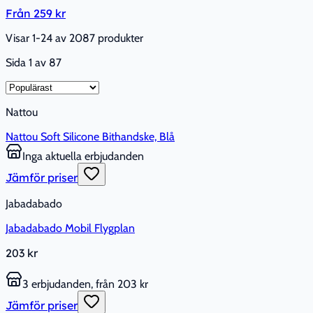
Från
259 kr
Visar 1-24 av 2087 produkter
Sida
1
av
87
Nattou
Nattou Soft Silicone Bithandske, Blå
Inga aktuella erbjudanden
Jämför priser
Jabadabado
Jabadabado Mobil Flygplan
203 kr
3 erbjudanden, från 203 kr
Jämför priser