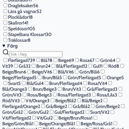
Dragleksaker
56
Lära gå vagnar
52
Plocklådor
18
Skallror
141
Speldosor
105
Stapelbara Klossar
130
Träklossar
8
Färg
Flerfärgad
739
Blå
78
Beige
69
Rosa
67
Grön
64
Vit
39
Grå
32
Brun
24
Blå/Flerfärgad
12
Gul
11
Röd
8
Beige/Brun
6
Beige/Vit
6
Blå/Vit
6
Grön/Blå
6
Beige/Flerfärgad
5
Brun/Blå
5
Grön/Flerfärgad
5
Orange
5
Svart
5
Blå/Gul
4
Brun/Flerfärgad
4
Rosa/Vit
4
Blå/Orange
3
Brun/Beige
3
Brun/Vit
3
Grå/Flerfärgad
3
Grön/Vit
3
Rosa/Beige
3
Rosa/Flerfärgad
3
Rosa/Lila
3
Röd/Vit
3
Vit/Orange
3
Beige/Blå
2
Blå/Beige
2
Flerfärgad/Orange
2
Grå/Beige
2
Grå/Blå
2
Grön/Beige
2
Grön/Grå
2
Grön/Gul
2
Gul/Flerfärgad
2
Svart/Vit
2
Vit/Flerfärgad
2
Vit/Gul
2
Beige/Brun/Rosa
1
Beige/Grön/Blå
1
Beige/Orange/Blå
1
Beige/Rosa/Grå
1