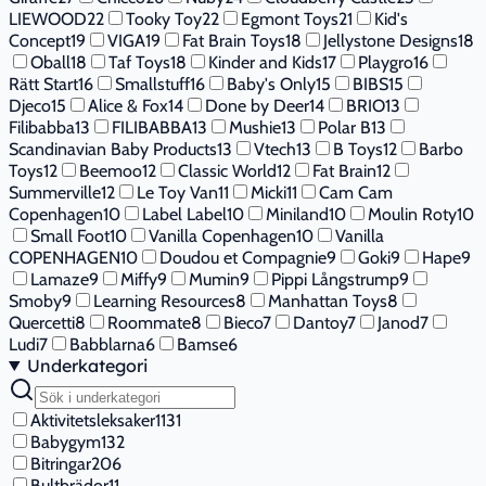
LIEWOOD
22
Tooky Toy
22
Egmont Toys
21
Kid's
Concept
19
VIGA
19
Fat Brain Toys
18
Jellystone Designs
18
Oball
18
Taf Toys
18
Kinder and Kids
17
Playgro
16
Rätt Start
16
Smallstuff
16
Baby's Only
15
BIBS
15
Djeco
15
Alice & Fox
14
Done by Deer
14
BRIO
13
Filibabba
13
FILIBABBA
13
Mushie
13
Polar B
13
Scandinavian Baby Products
13
Vtech
13
B Toys
12
Barbo
Toys
12
Beemoo
12
Classic World
12
Fat Brain
12
Summerville
12
Le Toy Van
11
Micki
11
Cam Cam
Copenhagen
10
Label Label
10
Miniland
10
Moulin Roty
10
Small Foot
10
Vanilla Copenhagen
10
Vanilla
COPENHAGEN
10
Doudou et Compagnie
9
Goki
9
Hape
9
Lamaze
9
Miffy
9
Mumin
9
Pippi Långstrump
9
Smoby
9
Learning Resources
8
Manhattan Toys
8
Quercetti
8
Roommate
8
Bieco
7
Dantoy
7
Janod
7
Ludi
7
Babblarna
6
Bamse
6
Underkategori
Aktivitetsleksaker
1131
Babygym
132
Bitringar
206
Bultbrädor
11