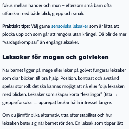
fokus mellan händer och mun – eftersom små barn ofta
utforskar med både blick, grepp och smak.
Praktiskt tips:
Välj gärna
sensoriska leksaker
som är lätta att
plocka upp och som går att rengöra utan krångel. Då blir de mer
“vardagskompisar” än engångsleksaker.
Leksaker för magen och golvleken
När barnet ligger på mage eller leker på golvet fungerar leksaker
som drar blicken till bra hjälp. Position, kontrast och avstånd
spelar stor roll: det ska kännas möjligt att nå eller följa leksaken
med blicken. Leksaker som skapar korta “lekslingor” (titta →
greppa/försöka → upprepa) brukar hålla intresset längre.
Om du jämför olika alternativ, titta efter stabilitet och hur
leksaken beter sig när barnet rör den. En leksak som tippar lätt