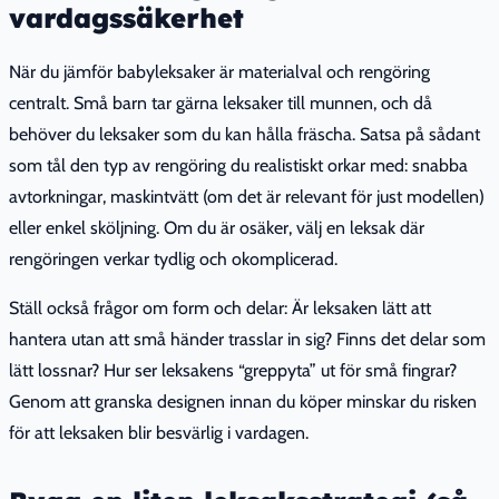
vardagssäkerhet
När du jämför babyleksaker är materialval och rengöring
centralt. Små barn tar gärna leksaker till munnen, och då
behöver du leksaker som du kan hålla fräscha. Satsa på sådant
som tål den typ av rengöring du realistiskt orkar med: snabba
avtorkningar, maskintvätt (om det är relevant för just modellen)
eller enkel sköljning. Om du är osäker, välj en leksak där
rengöringen verkar tydlig och okomplicerad.
Ställ också frågor om form och delar: Är leksaken lätt att
hantera utan att små händer trasslar in sig? Finns det delar som
lätt lossnar? Hur ser leksakens “greppyta” ut för små fingrar?
Genom att granska designen innan du köper minskar du risken
för att leksaken blir besvärlig i vardagen.