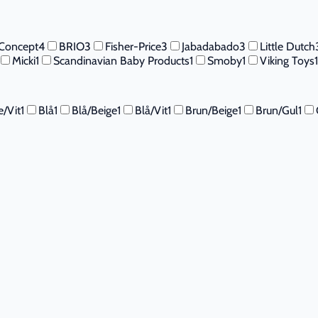
 Concept
4
BRIO
3
Fisher-Price
3
Jabadabado
3
Little Dutch
Micki
1
Scandinavian Baby Products
1
Smoby
1
Viking Toys
1
e/Vit
1
Blå
1
Blå/Beige
1
Blå/Vit
1
Brun/Beige
1
Brun/Gul
1