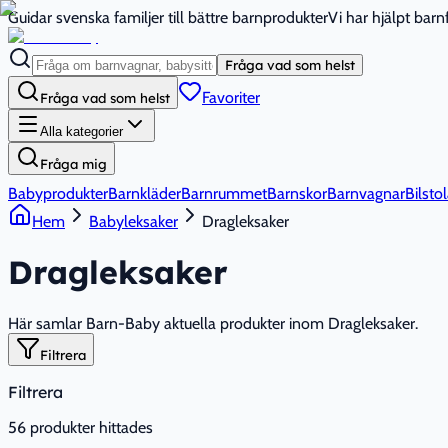
Guidar svenska familjer till bättre barnprodukter
Vi har hjälpt bar
Fråga vad som helst
Favoriter
Fråga vad som helst
Alla kategorier
Fråga mig
Babyprodukter
Barnkläder
Barnrummet
Barnskor
Barnvagnar
Bilstol
Hem
Babyleksaker
Dragleksaker
Dragleksaker
Här samlar Barn-Baby aktuella produkter inom Dragleksaker.
Filtrera
Filtrera
56
produkter hittades