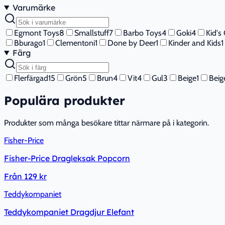
Varumärke
Egmont Toys
8
Smallstuff
7
Barbo Toys
4
Goki
4
Kid's
Bburago
1
Clementoni
1
Done by Deer
1
Kinder and Kids
1
Färg
Flerfärgad
15
Grön
5
Brun
4
Vit
4
Gul
3
Beige
1
Beig
Populära produkter
Produkter som många besökare tittar närmare på i kategorin.
Fisher-Price
Fisher-Price Dragleksak Popcorn
Från
129 kr
Teddykompaniet
Teddykompaniet Dragdjur Elefant