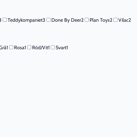
3
Teddykompaniet
3
Done By Deer
2
Plan Toys
2
Vilac
2
Grå
1
Rosa
1
Röd/Vit
1
Svart
1