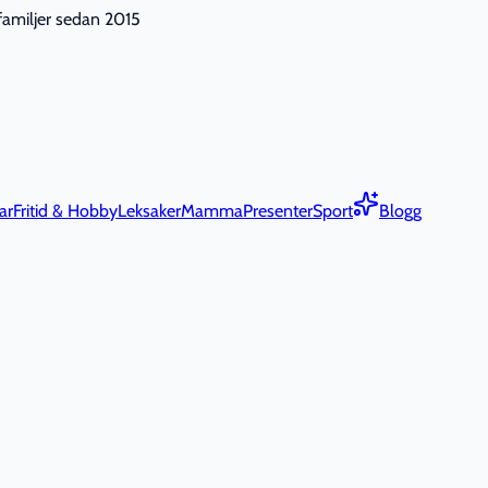
nfamiljer sedan 2015
ar
Fritid & Hobby
Leksaker
Mamma
Presenter
Sport
Blogg