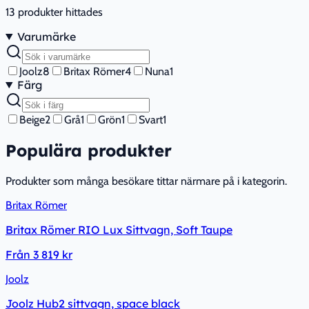
13
produkter hittades
Varumärke
Joolz
8
Britax Römer
4
Nuna
1
Färg
Beige
2
Grå
1
Grön
1
Svart
1
Populära produkter
Produkter som många besökare tittar närmare på i kategorin.
Britax Römer
Britax Römer RIO Lux Sittvagn, Soft Taupe
Från
3 819 kr
Joolz
Joolz Hub2 sittvagn, space black