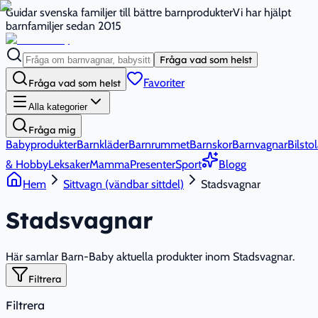
Guidar svenska familjer till bättre barnprodukter
Vi har hjälpt
barnfamiljer sedan 2015
Fråga vad som helst
Favoriter
Fråga vad som helst
Alla kategorier
Fråga mig
Babyprodukter
Barnkläder
Barnrummet
Barnskor
Barnvagnar
Bilstol
& Hobby
Leksaker
Mamma
Presenter
Sport
Blogg
Hem
Sittvagn (vändbar sittdel)
Stadsvagnar
Stadsvagnar
Här samlar Barn-Baby aktuella produkter inom Stadsvagnar.
Filtrera
Filtrera