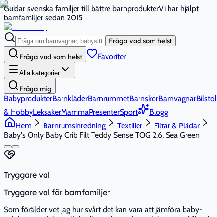
Guidar svenska familjer till bättre barnprodukter
Vi har hjälpt
barnfamiljer sedan 2015
Fråga vad som helst
Favoriter
Fråga vad som helst
Alla kategorier
Fråga mig
Babyprodukter
Barnkläder
Barnrummet
Barnskor
Barnvagnar
Bilstol
& Hobby
Leksaker
Mamma
Presenter
Sport
Blogg
Hem
Barnrumsinredning
Textilier
Filtar & Plädar
Baby's Only Baby Crib Filt Teddy Sense TOG 2.6, Sea Green
Tryggare val
Tryggare val för barnfamiljer
Som förälder vet jag hur svårt det kan vara att jämföra baby-