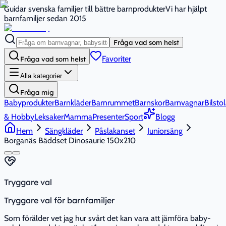
Guidar svenska familjer till bättre barnprodukter
Vi har hjälpt
barnfamiljer sedan 2015
Fråga vad som helst
Favoriter
Fråga vad som helst
Alla kategorier
Fråga mig
Babyprodukter
Barnkläder
Barnrummet
Barnskor
Barnvagnar
Bilstol
& Hobby
Leksaker
Mamma
Presenter
Sport
Blogg
Hem
Sängkläder
Påslakanset
Juniorsäng
Borganäs Bäddset Dinosaurie 150x210
Tryggare val
Tryggare val för barnfamiljer
Som förälder vet jag hur svårt det kan vara att jämföra baby-