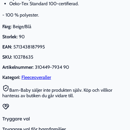
Oeko-Tex Standard 100-certifierad.
- 100 % polyester.
Färg:
Beige/Blå
Storlek:
90
EAN:
5713438187995
SKU:
10278635
Artikelnummer:
310449-7934 90
Kategori:
Fleeceoveraller
Barn-Baby säljer inte produkten själv. Köp och villkor
hanteras av butiken du går vidare till.
Tryggare val
Tryggare val för barnfamiljer