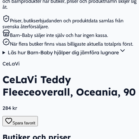
och barnprodukter när butiker, priser och produktnamn skiljer sig
åt.
Priser, butikserbjudanden och produktdata samlas från
svenska återförsäljare.
Barn-Baby säljer inte själv och har ingen kassa.
När flera butiker finns visas billigaste aktuella totalpris först.
Läs hur Barn-Baby hjälper dig jämföra lugnare
CeLaVi
CeLaVi Teddy
Fleeceoverall, Oceania, 90
284 kr
Spara favorit
Butiker och priser