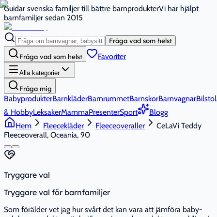
Guidar svenska familjer till bättre barnprodukter
Vi har hjälpt
barnfamiljer sedan 2015
Fråga vad som helst
Favoriter
Fråga vad som helst
Alla kategorier
Fråga mig
Babyprodukter
Barnkläder
Barnrummet
Barnskor
Barnvagnar
Bilstol
& Hobby
Leksaker
Mamma
Presenter
Sport
Blogg
Hem
Fleecekläder
Fleeceoveraller
CeLaVi Teddy
Fleeceoverall, Oceania, 90
Tryggare val
Tryggare val för barnfamiljer
Som förälder vet jag hur svårt det kan vara att jämföra baby-