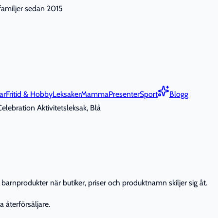
nfamiljer sedan 2015
ar
Fritid & Hobby
Leksaker
Mamma
Presenter
Sport
Blogg
lebration Aktivitetsleksak, Blå
barnprodukter när butiker, priser och produktnamn skiljer sig åt.
 återförsäljare.