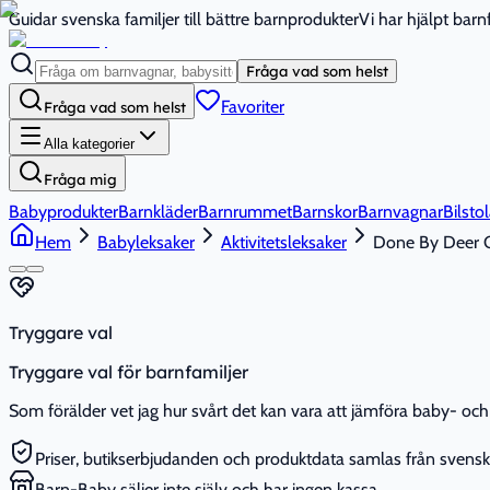
Guidar svenska familjer till bättre barnprodukter
Vi har hjälpt bar
Fråga vad som helst
Favoriter
Fråga vad som helst
Alla kategorier
Fråga mig
Babyprodukter
Barnkläder
Barnrummet
Barnskor
Barnvagnar
Bilstol
Hem
Babyleksaker
Aktivitetsleksaker
Done By Deer Ce
Tryggare val
Tryggare val för barnfamiljer
Som förälder vet jag hur svårt det kan vara att jämföra baby- och 
Priser, butikserbjudanden och produktdata samlas från svenska
Barn-Baby säljer inte själv och har ingen kassa.