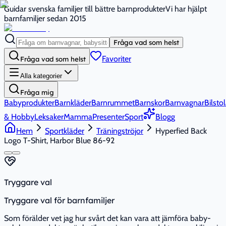
Guidar svenska familjer till bättre barnprodukter
Vi har hjälpt
barnfamiljer sedan 2015
Fråga vad som helst
Favoriter
Fråga vad som helst
Alla kategorier
Fråga mig
Babyprodukter
Barnkläder
Barnrummet
Barnskor
Barnvagnar
Bilstol
& Hobby
Leksaker
Mamma
Presenter
Sport
Blogg
Hem
Sportkläder
Träningströjor
Hyperfied Back
Logo T-Shirt, Harbor Blue 86-92
Tryggare val
Tryggare val för barnfamiljer
Som förälder vet jag hur svårt det kan vara att jämföra baby-