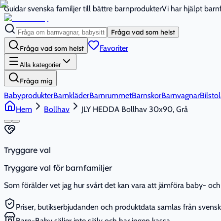
Guidar svenska familjer till bättre barnprodukter
Vi har hjälpt bar
Fråga vad som helst
Favoriter
Fråga vad som helst
Alla kategorier
Fråga mig
Babyprodukter
Barnkläder
Barnrummet
Barnskor
Barnvagnar
Bilstol
Hem
Bollhav
JLY HEDDA Bollhav 30x90, Grå
Tryggare val
Tryggare val för barnfamiljer
Som förälder vet jag hur svårt det kan vara att jämföra baby- och 
Priser, butikserbjudanden och produktdata samlas från svenska
Barn-Baby säljer inte själv och har ingen kassa.