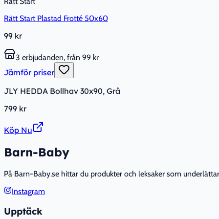
Rätt Start
Rätt Start Plastad Frotté 50x60
99 kr
3 erbjudanden, från 99 kr
Jämför priser
JLY HEDDA Bollhav 30x90, Grå
799 kr
Köp Nu
Barn-Baby
På Barn-Baby.se hittar du produkter och leksaker som underlättar fö
Instagram
Upptäck