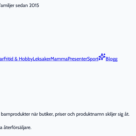
nfamiljer sedan 2015
ar
Fritid & Hobby
Leksaker
Mamma
Presenter
Sport
Blogg
barnprodukter när butiker, priser och produktnamn skiljer sig åt.
 återförsäljare.