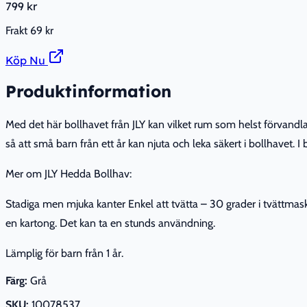
799 kr
Frakt
69 kr
Köp Nu
Produktinformation
Med det här bollhavet från JLY kan vilket rum som helst förvandlas
så att små barn från ett år kan njuta och leka säkert i bollhavet. I
Mer om JLY Hedda Bollhav:
Stadiga men mjuka kanter Enkel att tvätta – 30 grader i tvättmaskin
en kartong. Det kan ta en stunds användning.
Lämplig för barn från 1 år.
Färg:
Grå
SKU:
10078537