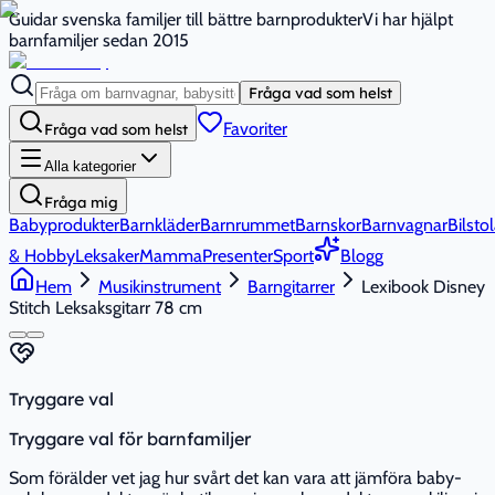
Guidar svenska familjer till bättre barnprodukter
Vi har hjälpt
barnfamiljer sedan 2015
Fråga vad som helst
Favoriter
Fråga vad som helst
Alla kategorier
Fråga mig
Babyprodukter
Barnkläder
Barnrummet
Barnskor
Barnvagnar
Bilstol
& Hobby
Leksaker
Mamma
Presenter
Sport
Blogg
Hem
Musikinstrument
Barngitarrer
Lexibook Disney
Stitch Leksaksgitarr 78 cm
Tryggare val
Tryggare val för barnfamiljer
Som förälder vet jag hur svårt det kan vara att jämföra baby-