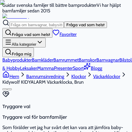
Guidar svenska familjer till bättre barnprodukter
Vi har hjälpt
barnfamiljer sedan 2015
Fråga vad som helst
Favoriter
Fråga vad som helst
Alla kategorier
Fråga mig
Babyprodukter
Barnkläder
Barnrummet
Barnskor
Barnvagnar
Bilstol
& Hobby
Leksaker
Mamma
Presenter
Sport
Blogg
Hem
Barnrumsinredning
Klockor
Väckarklockor
Kidywolf KIDYALARM Väckarklocka, Brun
Tryggare val
Tryggare val för barnfamiljer
Som förälder vet jag hur svårt det kan vara att jämföra baby-