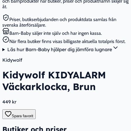
och barnprodukter när butiker, priser och produktnamn skiljer sig
åt.
Priser, butikserbjudanden och produktdata samlas från
svenska återförsäljare.
Barn-Baby säljer inte själv och har ingen kassa.
När flera butiker finns visas billigaste aktuella totalpris först.
Läs hur Barn-Baby hjälper dig jämföra lugnare
Kidywolf
Kidywolf KIDYALARM
Väckarklocka, Brun
449 kr
Spara favorit
Butiker och priser