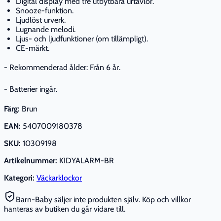
Digital display med tre utbytbara urtavlor.
Snooze-funktion.
Ljudlöst urverk.
Lugnande melodi.
Ljus- och ljudfunktioner (om tillämpligt).
CE-märkt.
- Rekommenderad ålder: Från 6 år.
- Batterier ingår.
Färg:
Brun
EAN:
5407009180378
SKU:
10309198
Artikelnummer:
KIDYALARM-BR
Kategori:
Väckarklockor
Barn-Baby säljer inte produkten själv. Köp och villkor
hanteras av butiken du går vidare till.