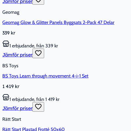
Jämför priser
Geomag
Geomag Glow & Glitter Panels Byggsats 2-Pack 47 Delar
339 kr
1 erbjudande, från 339 kr
Jämför priser
BS Toys
BS Toys Learn through movement 4-i-1 Set
1 419 kr
1 erbjudande, från 1 419 kr
Jämför priser
Rätt Start
Rätt Start Plastad Frotté 50x60