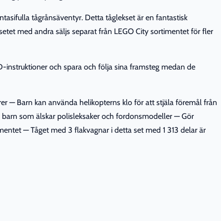
tasifulla tågrånsäventyr. Detta tåglekset är en fantastisk
etet med andra säljs separat från LEGO City sortimentet för fler
D-instruktioner och spara och följa sina framsteg medan de
urer — Barn kan använda helikopterns klo för att stjäla föremål från
ch barn som älskar polisleksaker och fordonsmodeller — Gör
mentet — Tåget med 3 flakvagnar i detta set med 1 313 delar är