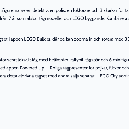
igurerna av en detektiv, en polis, en lokförare och 3 skurkar för fan
rn från 7 år som älskar tågmodeller och LEGO byggande. Kombinera s
ågset i appen LEGO Builder, där de kan zooma in och rotera med 3
toriserat leksakståg med helikopter, rallybil, tågspår och 6 minifig
 med appen Powered Up — Roliga tågpresenter för pojkar, flickor o
a detta eldrivna tågset med andra säljs separat i LEGO City sorti