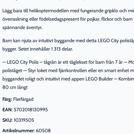
Lägg bara till helikoptermodellen med fungerande gripklo och minif
överraskning eller födelsedagspresent för pojkar, flickor och ba
spännande äventyr.
Barn kan njuta av intuitivt byggande med detta LEGO City polist
bygger. Setet innehåller 1 313 delar.
— LEGO City Polis – tågrån är ett tåglekset för barn från 7 år — Mo
poliståget — Styr loket med fjärrkontrollen eller en smart enhet
byggandet roligt och intuitivt med appen LEGO Builder — Kombiner
80 cm långt
Färg:
Flerfärgad
EAN:
5702018130995
SKU:
10319505
Artikelnummer:
60508