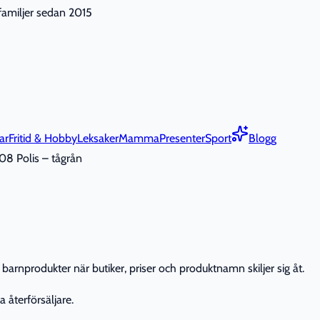
nfamiljer sedan 2015
ar
Fritid & Hobby
Leksaker
Mamma
Presenter
Sport
Blogg
8 Polis – tågrån
barnprodukter när butiker, priser och produktnamn skiljer sig åt.
 återförsäljare.