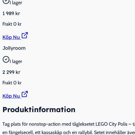
I lager
1 989 kr
Frakt
0 kr
Köp Nu
Jollyroom
I lager
2 299 kr
Frakt
0 kr
Köp Nu
Produktinformation
Tag plats för nonstop-action med tågleksetet LEGO City Polis – 
en fängelsecell, ett kassaskåp och en rallybil. Setet innehåller äv