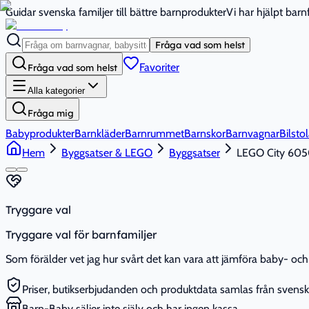
Guidar svenska familjer till bättre barnprodukter
Vi har hjälpt bar
Fråga vad som helst
Favoriter
Fråga vad som helst
Alla kategorier
Fråga mig
Babyprodukter
Barnkläder
Barnrummet
Barnskor
Barnvagnar
Bilstol
Hem
Byggsatser & LEGO
Byggsatser
LEGO City 6050
Tryggare val
Tryggare val för barnfamiljer
Som förälder vet jag hur svårt det kan vara att jämföra baby- och 
Priser, butikserbjudanden och produktdata samlas från svenska
Barn-Baby säljer inte själv och har ingen kassa.