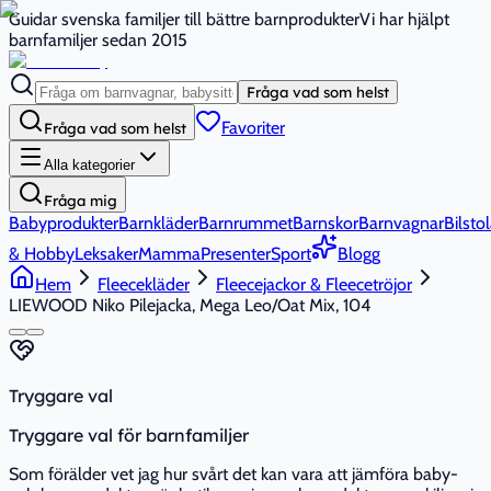
Guidar svenska familjer till bättre barnprodukter
Vi har hjälpt
barnfamiljer sedan 2015
Fråga vad som helst
Favoriter
Fråga vad som helst
Alla kategorier
Fråga mig
Babyprodukter
Barnkläder
Barnrummet
Barnskor
Barnvagnar
Bilstol
& Hobby
Leksaker
Mamma
Presenter
Sport
Blogg
Hem
Fleecekläder
Fleecejackor & Fleecetröjor
LIEWOOD Niko Pilejacka, Mega Leo/Oat Mix, 104
Tryggare val
Tryggare val för barnfamiljer
Som förälder vet jag hur svårt det kan vara att jämföra baby-