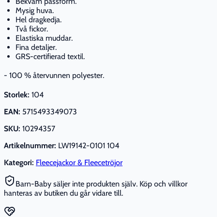
Bekväm passform.
Mysig huva.
Hel dragkedja.
Två fickor.
Elastiska muddar.
Fina detaljer.
GRS-certifierad textil.
- 100 % återvunnen polyester.
Storlek:
104
EAN:
5715493349073
SKU:
10294357
Artikelnummer:
LW19142-0101 104
Kategori:
Fleecejackor & Fleecetröjor
Barn-Baby säljer inte produkten själv. Köp och villkor
hanteras av butiken du går vidare till.