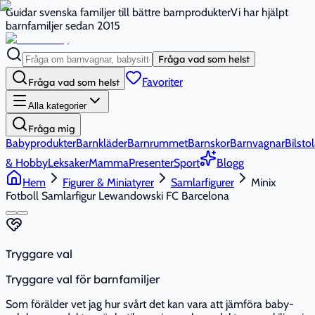
Guidar svenska familjer till bättre barnprodukter
Vi har hjälpt
barnfamiljer sedan 2015
Fråga vad som helst
Favoriter
Fråga vad som helst
Alla kategorier
Fråga mig
Babyprodukter
Barnkläder
Barnrummet
Barnskor
Barnvagnar
Bilstol
& Hobby
Leksaker
Mamma
Presenter
Sport
Blogg
Hem
Figurer & Miniatyrer
Samlarfigurer
Minix
Fotboll Samlarfigur Lewandowski FC Barcelona
Tryggare val
Tryggare val för barnfamiljer
Som förälder vet jag hur svårt det kan vara att jämföra baby-