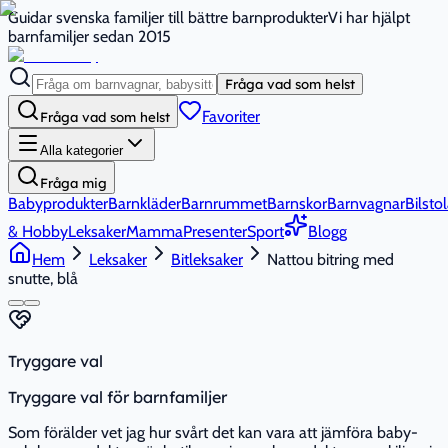
Guidar svenska familjer till bättre barnprodukter
Vi har hjälpt
barnfamiljer sedan 2015
Fråga vad som helst
Favoriter
Fråga vad som helst
Alla kategorier
Fråga mig
Babyprodukter
Barnkläder
Barnrummet
Barnskor
Barnvagnar
Bilstol
& Hobby
Leksaker
Mamma
Presenter
Sport
Blogg
Hem
Leksaker
Bitleksaker
Nattou bitring med
snutte, blå
Tryggare val
Tryggare val för barnfamiljer
Som förälder vet jag hur svårt det kan vara att jämföra baby-