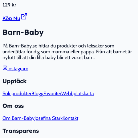
129 kr
Köp Nu
Barn-Baby
På Barn-Baby.se hittar du produkter och leksaker som
underlättar för dig som mamma eller pappa. Från att barnet är
nyfött till att din lilla baby blir ett vuxet barn.
Instagram
Upptäck
Sök produkter
Blogg
Favoriter
Webbplatskarta
Om oss
Om Barn-Baby
Josefina Stark
Kontakt
Transparens