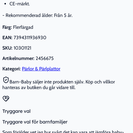
CE-märkt.
- Rekommenderad ålder: Från 5 år.
Färg:
Flerfärgad
EAN:
7394311936930
SKU:
10301121
Artikelnummer:
2456675
Kategori:
Pärlor & Pärlplattor
Barn-Baby säljer inte produkten själv. Köp och villkor
hanteras av butiken du går vidare till.
Tryggare val
Tryggare val för barnfamiljer
Som förälder vet jag hur svårt det kan vara att jämföra baby-