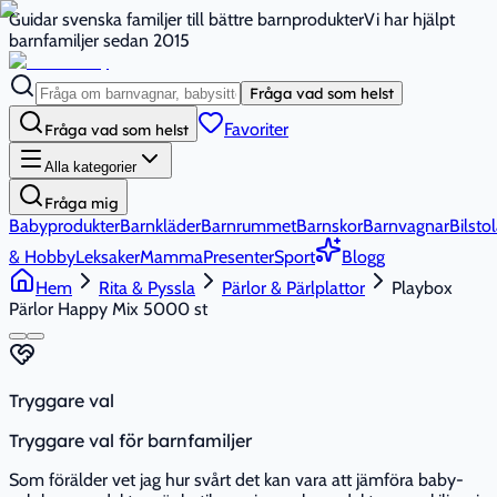
Guidar svenska familjer till bättre barnprodukter
Vi har hjälpt
barnfamiljer sedan 2015
Fråga vad som helst
Favoriter
Fråga vad som helst
Alla kategorier
Fråga mig
Babyprodukter
Barnkläder
Barnrummet
Barnskor
Barnvagnar
Bilstol
& Hobby
Leksaker
Mamma
Presenter
Sport
Blogg
Hem
Rita & Pyssla
Pärlor & Pärlplattor
Playbox
Pärlor Happy Mix 5000 st
Tryggare val
Tryggare val för barnfamiljer
Som förälder vet jag hur svårt det kan vara att jämföra baby-