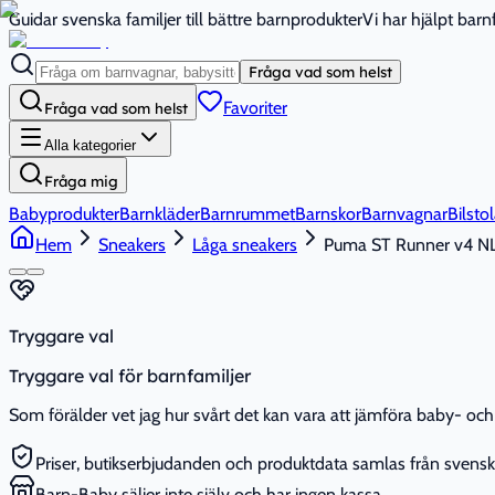
Guidar svenska familjer till bättre barnprodukter
Vi har hjälpt bar
Fråga vad som helst
Favoriter
Fråga vad som helst
Alla kategorier
Fråga mig
Babyprodukter
Barnkläder
Barnrummet
Barnskor
Barnvagnar
Bilstol
Hem
Sneakers
Låga sneakers
Puma ST Runner v4 NL 
Tryggare val
Tryggare val för barnfamiljer
Som förälder vet jag hur svårt det kan vara att jämföra baby- och 
Priser, butikserbjudanden och produktdata samlas från svenska
Barn-Baby säljer inte själv och har ingen kassa.