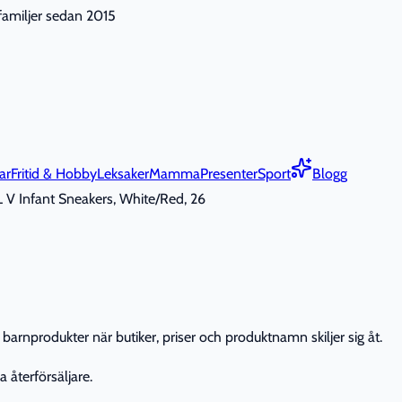
nfamiljer sedan 2015
ar
Fritid & Hobby
Leksaker
Mamma
Presenter
Sport
Blogg
V Infant Sneakers, White/Red, 26
barnprodukter när butiker, priser och produktnamn skiljer sig åt.
 återförsäljare.