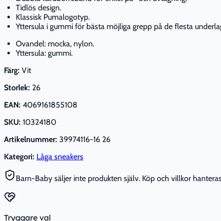
Tidlös design.
Klassisk Pumalogotyp.
Yttersula i gummi för bästa möjliga grepp på de flesta underla
Ovandel: mocka, nylon.
Yttersula: gummi.
Färg:
Vit
Storlek:
26
EAN:
4069161855108
SKU:
10324180
Artikelnummer:
39974116-16 26
Kategori:
Låga sneakers
Barn-Baby säljer inte produkten själv. Köp och villkor hanteras 
Tryggare val