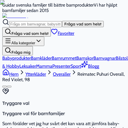
Guidar svenska familjer till bättre barnprodukter
Vi har hjälpt
barnfamiljer sedan 2015
Fråga vad som helst
Favoriter
Fråga vad som helst
Alla kategorier
Fråga mig
Babyprodukter
Barnkläder
Barnrummet
Barnskor
Barnvagnar
Bilstol
& Hobby
Leksaker
Mamma
Presenter
Sport
Blogg
Hem
Ytterkläder
Overaller
Reimatec Puhuri Overall,
Red Violet, 98
Tryggare val
Tryggare val för barnfamiljer
Som förälder vet jag hur svårt det kan vara att jämföra baby-