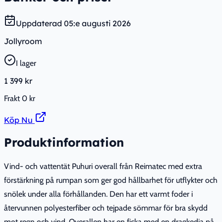
Uppdaterad
05:e augusti 2026
Jollyroom
I lager
1 399 kr
Frakt
0 kr
Köp Nu
Produktinformation
Vind- och vattentät Puhuri overall från Reimatec med extra
förstärkning på rumpan som ger god hållbarhet för utflykter och
snölek under alla förhållanden. Den har ett varmt foder i
återvunnen polyesterfiber och tejpade sömmar för bra skydd
mot regn och vind. Overallen har en ficka med en dragkedja på