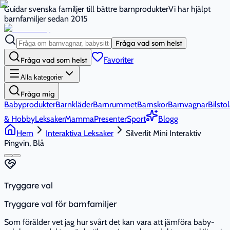
Guidar svenska familjer till bättre barnprodukter
Vi har hjälpt
barnfamiljer sedan 2015
Fråga vad som helst
Favoriter
Fråga vad som helst
Alla kategorier
Fråga mig
Babyprodukter
Barnkläder
Barnrummet
Barnskor
Barnvagnar
Bilstol
& Hobby
Leksaker
Mamma
Presenter
Sport
Blogg
Hem
Interaktiva Leksaker
Silverlit Mini Interaktiv
Pingvin, Blå
Tryggare val
Tryggare val för barnfamiljer
Som förälder vet jag hur svårt det kan vara att jämföra baby-