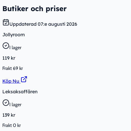
Butiker och priser
Uppdaterad
07:e augusti 2026
Jollyroom
I lager
119 kr
Frakt
69 kr
Köp Nu
Leksaksaffären
I lager
139 kr
Frakt
0 kr