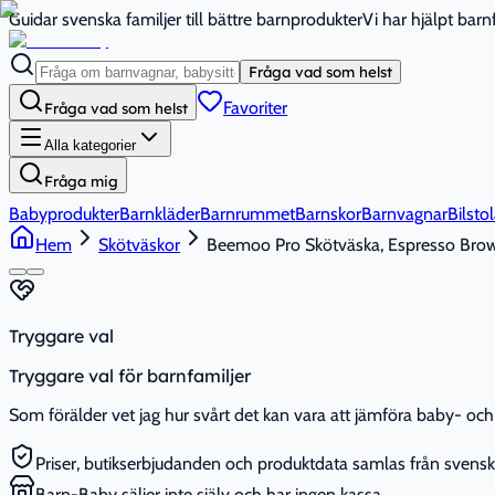
Guidar svenska familjer till bättre barnprodukter
Vi har hjälpt bar
Fråga vad som helst
Favoriter
Fråga vad som helst
Alla kategorier
Fråga mig
Babyprodukter
Barnkläder
Barnrummet
Barnskor
Barnvagnar
Bilstol
Hem
Skötväskor
Beemoo Pro Skötväska, Espresso Bro
Tryggare val
Tryggare val för barnfamiljer
Som förälder vet jag hur svårt det kan vara att jämföra baby- och 
Priser, butikserbjudanden och produktdata samlas från svenska
Barn-Baby säljer inte själv och har ingen kassa.