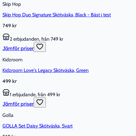
Skip Hop
Skip Hop Duo Signature Skötväska, Black - Bäst i test
749 kr
2 erbjudanden, från 749 kr
Jämför priser
Kidzroom
Kidzroom Love's Legacy Skötväska, Green
499 kr
1 erbjudande, från 499 kr
Jämför priser
Golla
GOLLA Set Daisy Skötväska, Svart