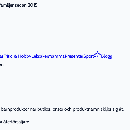
nfamiljer sedan 2015
ar
Fritid & Hobby
Leksaker
Mamma
Presenter
Sport
Blogg
wn
barnprodukter när butiker, priser och produktnamn skiljer sig åt.
 återförsäljare.