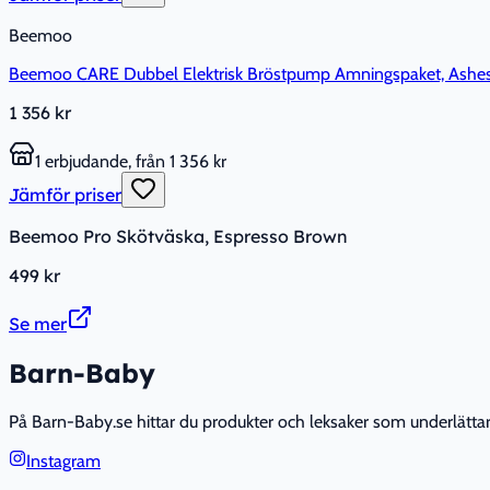
Beemoo
Beemoo CARE Dubbel Elektrisk Bröstpump Amningspaket, Ashes
1 356 kr
1 erbjudande, från 1 356 kr
Jämför priser
Beemoo Pro Skötväska, Espresso Brown
499 kr
Se mer
Barn-Baby
På Barn-Baby.se hittar du produkter och leksaker som underlättar fö
Instagram